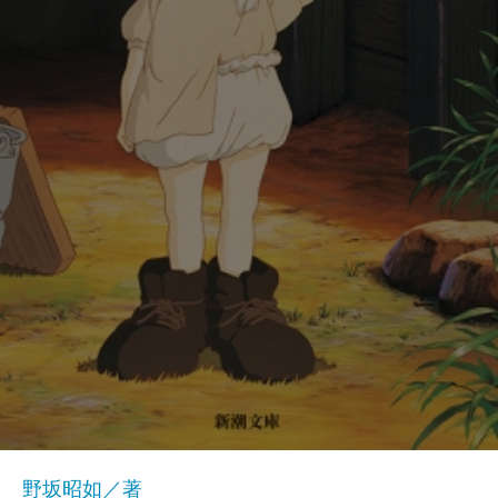
野坂昭如／著