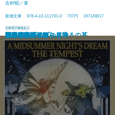
吉村昭／著
新潮文庫 978-4-10-111701-0 737円 1971/08/17
文庫
電子書籍あり
アメリカひじき・火垂るの墓
国盗り物語〔三〕
国盗り物語〔四〕
悪霊〔下〕
悪霊〔上〕
国盗り物語〔一〕
国盗り物語〔二〕
黒い画集
日常生活の冒険
戦艦武蔵
夏の夜の夢・あらし
青の時代
日本三文オペラ
青春の蹉跌
ボッコちゃん
点と線
城
眼の壁
船乗りクプクプの冒険
荒野のおおかみ