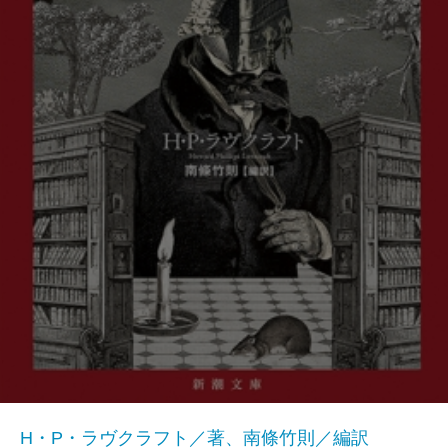
H・P・ラヴクラフト／著、南條竹則／編訳