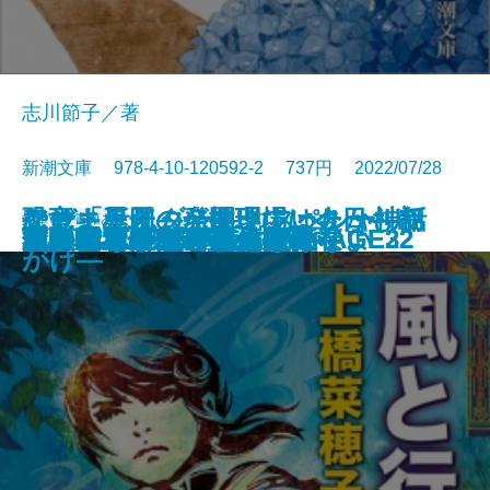
志川節子／著
新潮文庫 978-4-10-120592-2 737円 2022/07/28
アウトサイダー―クトゥルー神話
ケーキ王子の名推理(スペシャリ
なぜ「星図」が開いていたか―初
恐竜まみれ―発掘現場は今日も命
文庫
電子書籍あり
ギャンブラーが多すぎる
金春屋ゴメス 芥子の花
ロシアよ、我が名を記憶せよ
いまは、空しか見えない
すべて忘れてしまうから
文豪ナビ 松本清張
芽吹長屋仕合せ帖 日照雨
風と行く者―守り人外伝―
君がいないと小説は書けない
下駄の上の卵
次の電車が来るまえに
金春屋ゴメス
チュベローズで待ってる AGE22
チュベローズで待ってる AGE32
昆虫学者はやめられない
石川啄木
傑作選―
テ)6
期ミステリ傑作集―
がけ―