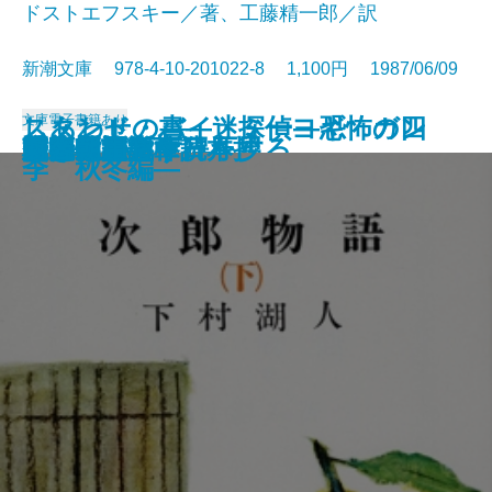
ドストエフスキー／著、工藤精一郎／訳
新潮文庫 978-4-10-201022-8 1,100円 1987/06/09
文庫
電子書籍あり
しあわせの書―迷探偵ヨギ ガン
スタンド・バイ・ミー―恐怖の四
風の盆恋歌
友達・棒になった男
姥ときめき
映画を見ると得をする
明暗
次郎物語〔上〕
次郎物語〔中〕
罪と罰〔上〕
罪と罰〔下〕
次郎物語〔下〕
光抱く友よ
荻窪風土記
風の王国
自家製 文章読本
勇者は語らず
広き迷路
村上朝日堂
刺客 用心棒日月抄
ジーの心霊術―
季 秋冬編―