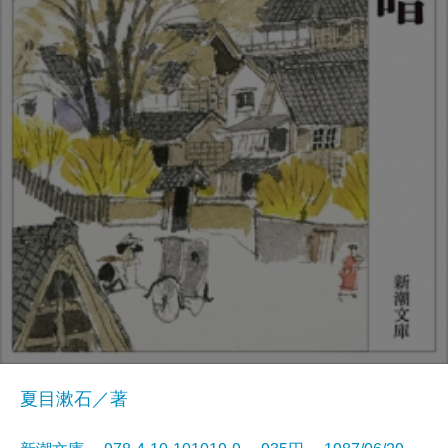
夏目漱石／著