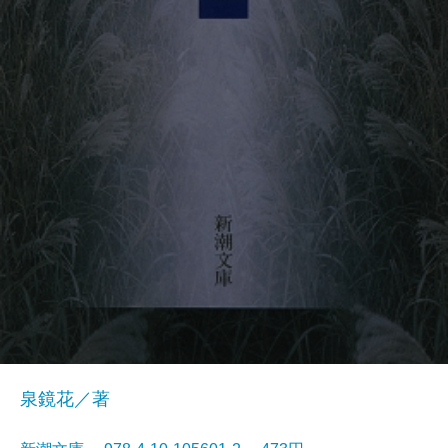
泉鏡花／著