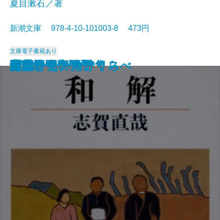
夏目漱石／著
新潮文庫 978-4-10-101003-8 473円
文庫
電子書籍あり
猟銃・闘牛
ヴェルレーヌ詩集
草枕
斜陽
高村光太郎詩集
歌行燈・高野聖
土
真実一路
老妓抄
坊っちゃん
和解
ヰタ・セクスアリス
出家とその弟子
にごりえ・たけくらべ
武蔵野
白痴
青年
雁
それから
門