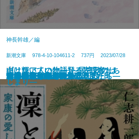
神長幹雄／編
新潮文庫 978-4-10-104611-2 737円 2023/07/28
山は輝いていた―登る表現者たち
ギリシア人の物語1―民主政のは
文庫
サキの忘れ物
沙林 偽りの王国〔上〕
沙林 偽りの王国〔下〕
舞姫
キリング・ヒル
ウナギが故郷に帰るとき
金春屋ゴメス 因果の刀
夏の約束、水の聲
母影
凜と咲け―家康の愛した女たち―
芽吹長屋仕合せ帖 日日是好日
湖の女たち
脳はみんな病んでいる
ひとすじの光を辿れ
すべてはエマのために
幽世の薬剤師4
とわの庭
この気持ちもいつか忘れる
十三人の断章―
じまり―