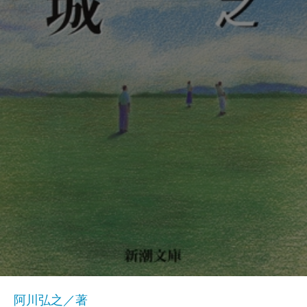
阿川弘之／著