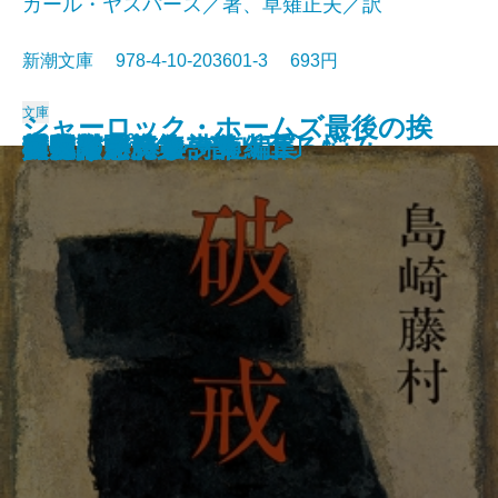
カール・ヤスパース／著、草薙正夫／訳
新潮文庫 978-4-10-203601-3 693円
文庫
シャーロック・ホームズ最後の挨
春の城
桜の実の熟する時
千曲川のスケッチ
人間の土地
クヌルプ
夜明け前 第二部〔下〕
夜明け前 第二部〔上〕
小さき者へ・生れ出づる悩み
哲学入門
破戒
夜明け前 第一部〔上〕
夜明け前 第一部〔下〕
肉体の悪魔
青春は美わし
コクトー詩集
アポリネール詩集
人生論ノート
異邦人
スタインベック短編集
拶