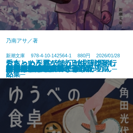
乃南アサ／著
新潮文庫 978-4-10-142564-1 880円 2026/01/28
ちょっと不運なほうが生活は楽し
おちゃめなパティ、カレッジへ行
秀吉という男─池波正太郎戦国作
わたしたちが泥棒になった理由
こんな感じで書いてます
ラザロの迷宮
悪党たちのシチュー
猫の神隠し 幽世の薬剤師
忘らるる惑星
8月31日の初恋
雫の街─家裁調査官・庵原かのん─
ゆうべの食卓
神獣夢望伝
水谷豊 自伝
野獣死すべし
ジャックポット
判事の殺人リスト〔上〕
判事の殺人リスト〔下〕
彼女の思い出／逆さまの森
君を狂気と呼ぶのなら
文庫
電子書籍あり
い
く
品集─