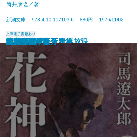
筒井康隆／著
新潮文庫 978-4-10-117103-6 880円 1976/11/02
文庫
電子書籍あり
日本の伝説
城塞〔上〕
城塞〔中〕
城塞〔下〕
妖精配給会社
冬の鷹
幼き日のこと・青春放浪
栄光の岩壁〔上〕
栄光の岩壁〔下〕
狂気の沙汰も金次第
花神〔上〕
花神〔中〕
花神〔下〕
二百十日・野分
坑夫
文鳥・夢十夜
幸福な死
マイ国家
雄気堂々〔上〕
雄気堂々〔下〕