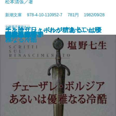
松本清張／著
新潮文庫 978-4-10-110952-7 781円 1982/09/28
文庫
電子書籍あり
チェーザレ・ボルジアあるいは優
土を喰う日々―わが精進十二ヵ月
さむらい劇場
羆嵐
日本の喜劇人
黄金の日日
箱男
輝ける闇
雨の山吹
天才画の女
憎悪の依頼
砂漠の塩
冤罪
未来いそっぷ
続 泥流地帯
隠花の飾り
新樹の言葉
水の肌
楽天旅日記
泥流地帯
雅なる冷酷
―