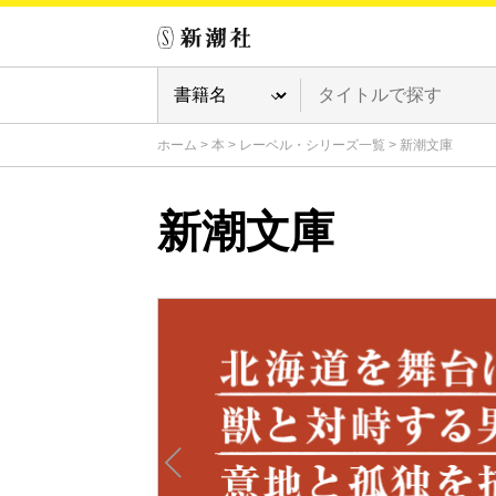
ホーム
>
本
>
レーベル・シリーズ一覧
>
新潮文庫
新潮文庫