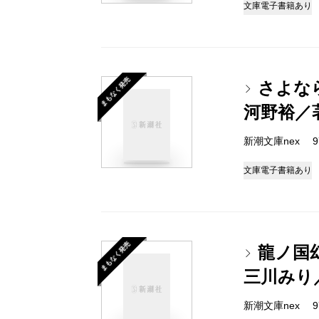
文庫
電子書籍あり
まもなく発売
さよな
河野裕／
新潮文庫nex 978
文庫
電子書籍あり
まもなく発売
龍ノ国
三川みり
新潮文庫nex 978