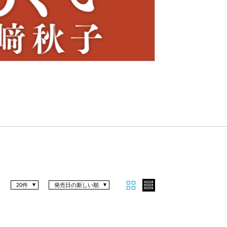
Nex
t
20件
発売日の新しい順