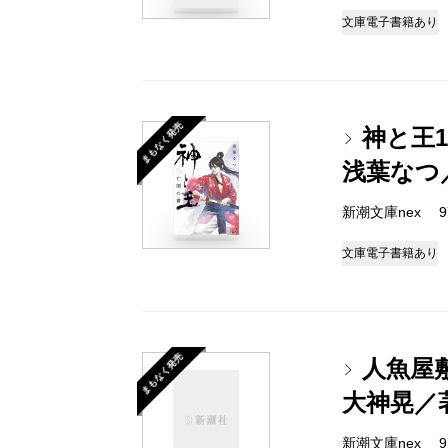
文庫
電子書籍あり
まもなく発売
神と王
浅葉なつ
新潮文庫nex 978
文庫
電子書籍あり
まもなく発売
人魚屋
大神晃／
新潮文庫nex 978