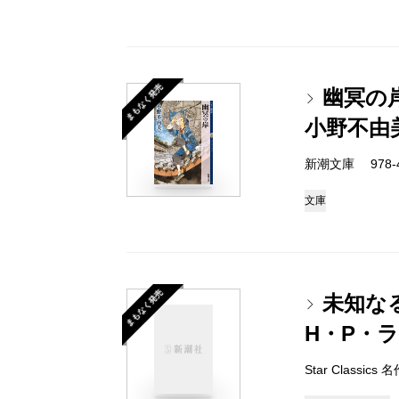
まもなく発売
幽冥の
小野不由
新潮文庫 978-4-
文庫
まもなく発売
未知な
H・P・
Star Classi