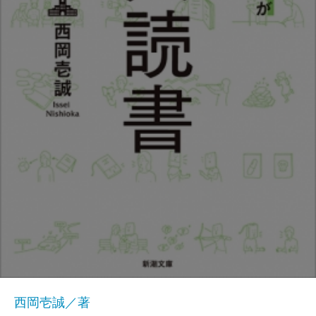
西岡壱誠／著