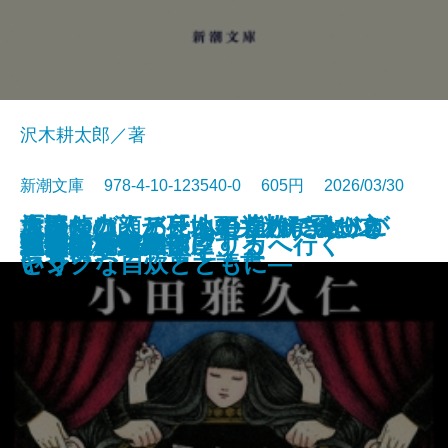
沢木耕太郎／著
新潮文庫 978-4-10-123540-0 605円 2026/03/30
「読む力」と「地頭力」がいっき
旅のつばくろ、ふたたび─飛び立
原田マハ、アートの達人に会いに
名探偵の顔が良い2―謎解きはジ
大好きな人、死んでくれてありが
文庫
電子書籍あり
ドリトル先生アフリカへ行く
魔都シカモア
聖女の、遺産
重力アルケミック
最後の魔法
水─本の小説─
ブルー ハワイ
可哀想な蠅
禍
遠い声、遠い部屋
連続殺人鬼の妻
夜が少女を探偵にする
文豪の花嫁
戦慄
キツネ狩り
に身につく 東大読書
つ季節─
いく
ャンクな自炊とともに―
とう