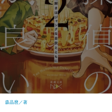
森晶麿／著