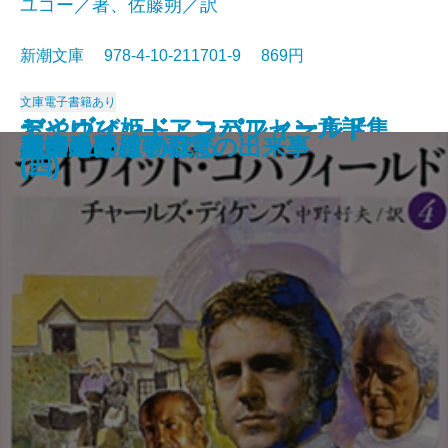
ユゴー／著、佐藤朔／訳
新潮文庫 978-4-10-211701-9 869円
文庫
電子書籍あり
おやゆび姫―アンデルセン童話集
デイヴィッド・コパフィールド
デイヴィッド・コパフィールド
デイヴィッド・コパフィールド
デイヴィッド・コパフィールド
桜の園・三人姉妹
レ・ミゼラブル〔三〕
レ・ミゼラブル〔四〕
俘虜記
白雪姫―グリム童話集I―
海からの贈物
レ・ミゼラブル〔二〕
アメリカン・スクール
レ・ミゼラブル〔一〕
砂の上の植物群
風濤
エミリーはのぼる
娼婦の部屋・不意の出来事
夏の終り
虚空遍歴〔下〕
(II)―
(四)
(三)
(二)
(一)