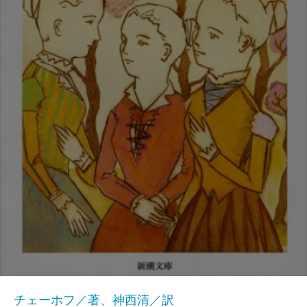
チェーホフ／著、神西清／訳