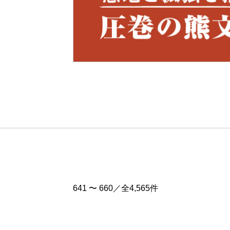
Pre
v
641 〜 660／全4,565件