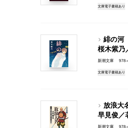
文庫
電子書籍あり
緋の河
桜木紫乃
新潮文庫 978-4-
文庫
電子書籍あり
放浪大
早見俊／
新潮文庫 978-4-