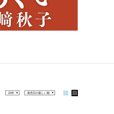
Nex
t
20件
発売日の新しい順