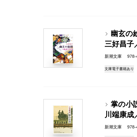
幽玄の
三好昌子
新潮文庫 978-4-
文庫
電子書籍あり
掌の小
川端康成
新潮文庫 978-4-