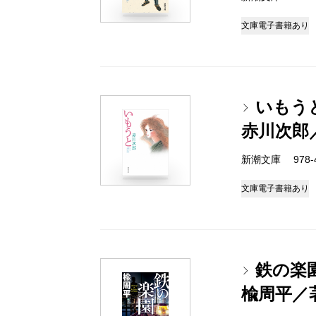
文庫
電子書籍あり
いもう
赤川次郎
新潮文庫 978-4-
文庫
電子書籍あり
鉄の楽
楡周平／