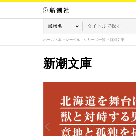
ホーム
>
本
>
レーベル・シリーズ一覧
>
新潮文庫
新潮文庫