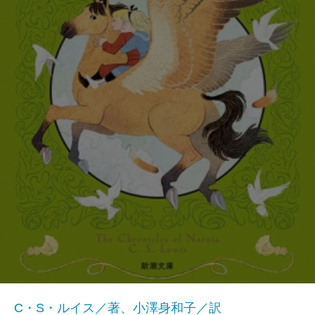
C・S・ルイス／著、小澤身和子／訳