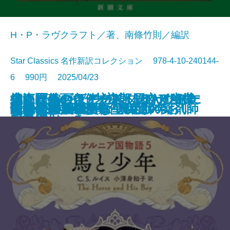
H・P・ラヴクラフト／著、南條竹則／編訳
Star Classics 名作新訳コレクション 978-4-10-240144-
6 990円 2025/04/23
鬼にきんつば─坊主と同心、幽世
大江戸春画ウォーズ UTAMARO
編めば編むほどわたしはわたしに
捜査圏外の条件─初期ミステリ傑
チャールズ・デクスター・ウォー
文庫
電子書籍あり
ナルニア国物語6 魔術師のおい
ゆるやかに生贄は
町内会死者蘇生事件
荒地の家族
夏日狂想
ナルニア国物語5 馬と少年
罪の水際
あやかしの仇討ち 幽世の薬剤師
街とその不確かな壁〔上〕
街とその不確かな壁〔下〕
天路の旅人〔上〕
天路の旅人〔下〕
怪物
田沼と蔦重
ヤクザの子
しらべ─
伝
なっていった
作集(三)─
ド事件