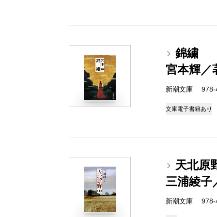
錦繍
宮本輝／
新潮文庫 978-4-
文庫
電子書籍あり
天北原
三浦綾子
新潮文庫 978-4-