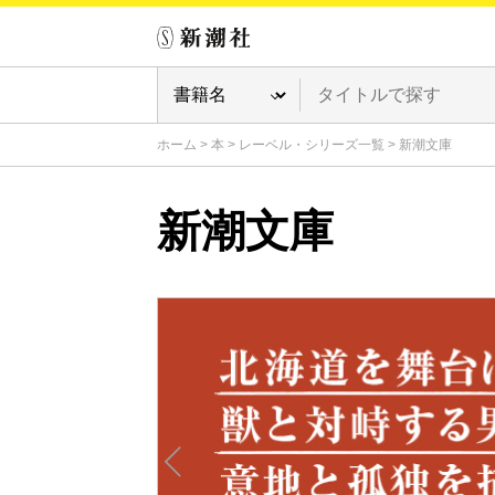
ホーム
>
本
>
レーベル・シリーズ一覧
>
新潮文庫
新潮文庫