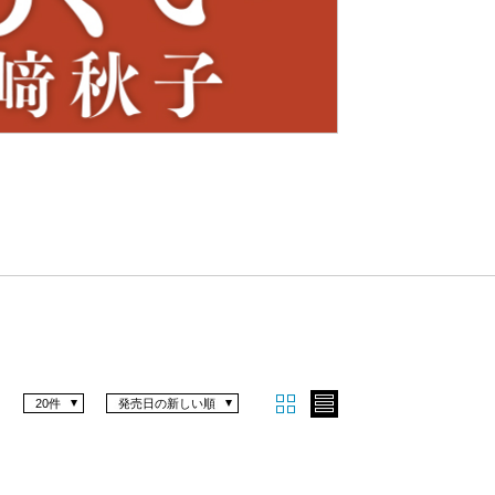
Nex
t
20件
発売日の新しい順