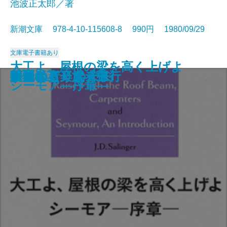
池波正太郎／著
新潮文庫 978-4-10-115608-8 990円 1980/09/29
文庫
電子書籍あり
大工よ、屋根の梁を高く上げよ
アラスカ物語
漂流
官僚たちの夏
新釈遠野物語
笑うな
シェリー詩集
もの思う葦
人情裏長屋
闇の狩人〔上〕
闇の狩人〔下〕
ボクの音楽武者修行
復活〔上〕
復活〔下〕
路傍の石
共犯者
ひとにぎりの未来
華麗なる一族〔上〕
華麗なる一族〔中〕
華麗なる一族〔下〕
シーモア―序章―