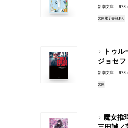
新潮文庫 978-4-
文庫
電子書籍あり
トゥル
ジョセフ
新潮文庫 978-4-
文庫
魔女推
三田誠／