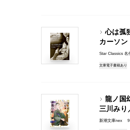
心は孤
カーソン
Star Classic
文庫
電子書籍あり
龍ノ国
三川みり
新潮文庫nex 978