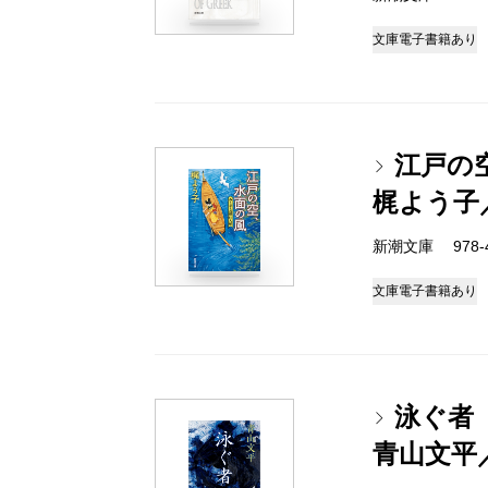
文庫
電子書籍あり
江戸の
梶よう子
新潮文庫 978-4-
文庫
電子書籍あり
泳ぐ者
青山文平