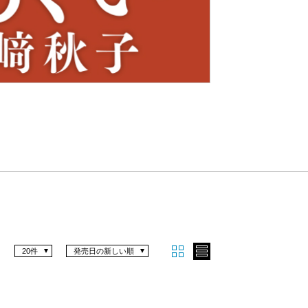
Nex
t
20件
発売日の新しい順