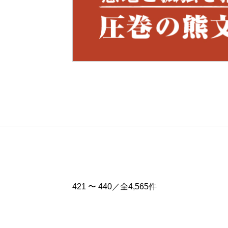
Pre
v
421 〜 440／全4,565件