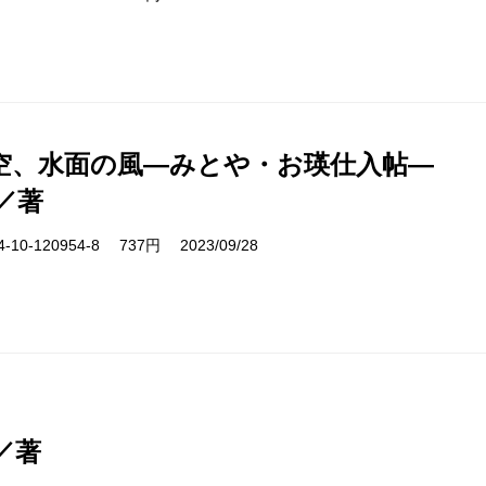
空、水面の風―みとや・お瑛仕入帖―
／著
10-120954-8 737円 2023/09/28
／著