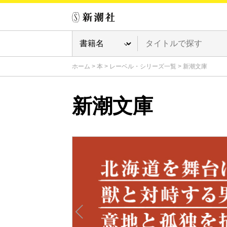
ホーム
>
本
>
レーベル・シリーズ一覧
>
新潮文庫
新潮文庫