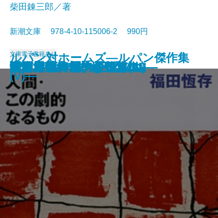
柴田錬三郎／著
新潮文庫 978-4-10-115006-2 990円
文庫
電子書籍あり
ルパン対ホームズ―ルパン傑作集
女坂
ぼんち
江戸川乱歩傑作選
駅前旅館
永すぎた春
眠狂四郎無頼控〔五〕
眠狂四郎無頼控〔四〕
眠狂四郎無頼控〔三〕
眠狂四郎無頼控〔二〕
眠狂四郎無頼控〔一〕
人間・この劇的なるもの
ドイル傑作集(III)―恐怖編―
海と毒薬
暖簾
パニック・裸の王様
青い鳥
白い人・黄色い人
奇岩城―ルパン傑作集(III)―
雨・赤毛―モーム短篇集I―
(V)―