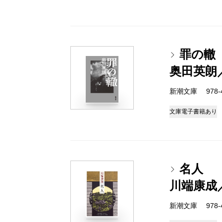
罪の轍
奥田英朗
新潮文庫 978-4-
文庫
電子書籍あり
名人
川端康成
新潮文庫 978-4-