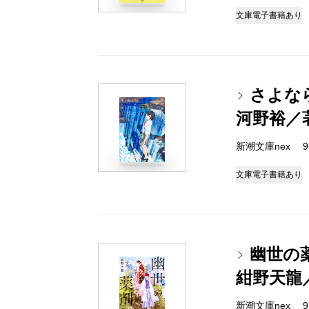
文庫
電子書籍あり
さよな
河野裕／
新潮文庫nex 978
文庫
電子書籍あり
幽世の
紺野天龍
新潮文庫nex 978