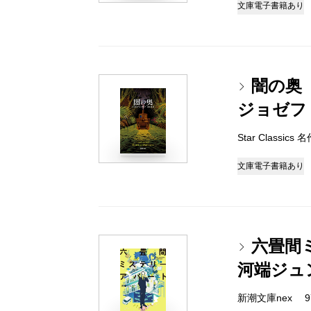
文庫
電子書籍あり
闇の奥
ジョゼフ
Star Classi
文庫
電子書籍あり
六畳間
河端ジュ
新潮文庫nex 978