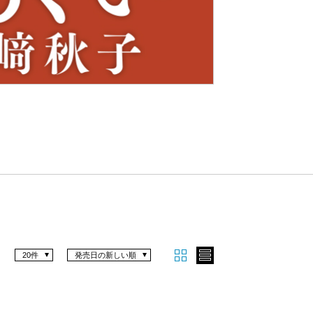
Nex
t
20件
発売日の新しい順