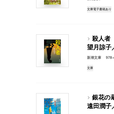
文庫
電子書籍あり
殺人者
望月諒子
新潮文庫 978-4-
文庫
銀花の
遠田潤子