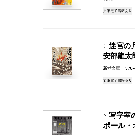
文庫
電子書籍あり
迷宮の
安部龍太
新潮文庫 978-4-
文庫
電子書籍あり
写字室
ポール・