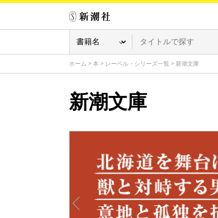
ホーム
>
本
>
レーベル・シリーズ一覧
>
新潮文庫
新潮文庫