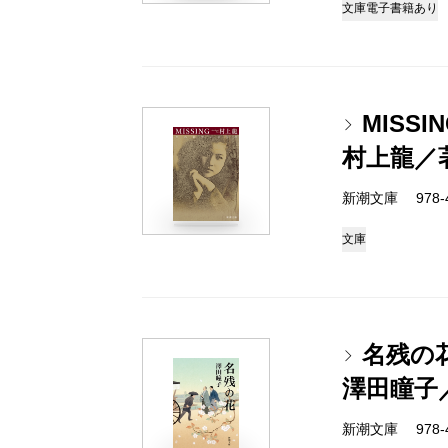
文庫
電子書籍あり
MISS
村上龍／
新潮文庫 978-4-
文庫
名残の
澤田瞳子
新潮文庫 978-4-