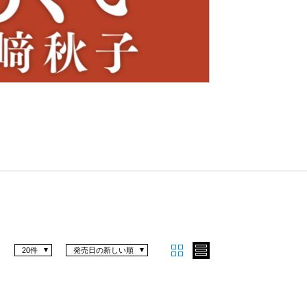
Nex
t
20件
発売日の新しい順