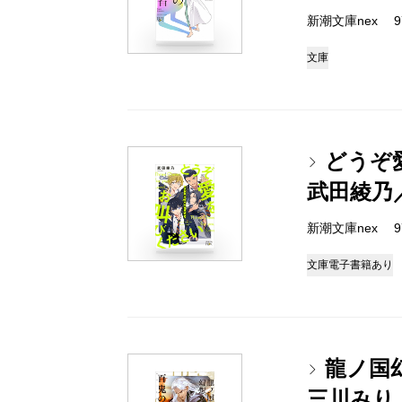
新潮文庫nex 978
文庫
どうぞ
武田綾乃
新潮文庫nex 978
文庫
電子書籍あり
龍ノ国
三川みり