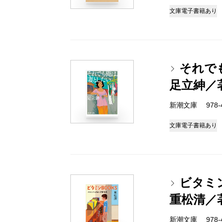
文庫
電子書籍あり
それで
足立紳／
新潮文庫 978-4-
文庫
電子書籍あり
ビタミ
重松清／
新潮文庫 978-4-