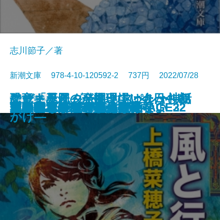
志川節子／著
新潮文庫 978-4-10-120592-2 737円 2022/07/28
アウトサイダー―クトゥルー神話
ケーキ王子の名推理(スペシャリ
なぜ「星図」が開いていたか―初
恐竜まみれ―発掘現場は今日も命
文庫
電子書籍あり
ギャンブラーが多すぎる
金春屋ゴメス 芥子の花
ロシアよ、我が名を記憶せよ
いまは、空しか見えない
すべて忘れてしまうから
文豪ナビ 松本清張
芽吹長屋仕合せ帖 日照雨
風と行く者―守り人外伝―
君がいないと小説は書けない
下駄の上の卵
次の電車が来るまえに
金春屋ゴメス
チュベローズで待ってる AGE22
チュベローズで待ってる AGE32
昆虫学者はやめられない
石川啄木
傑作選―
テ)6
期ミステリ傑作集―
がけ―