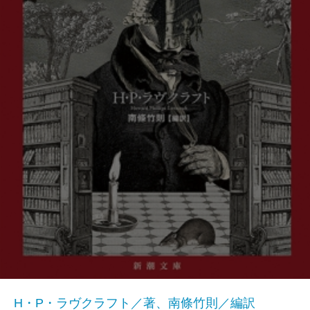
H・P・ラヴクラフト／著、南條竹則／編訳