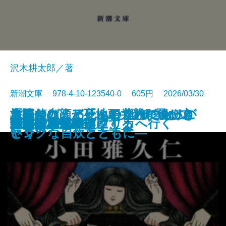
沢木耕太郎／著
新潮文庫 978-4-10-123540-0 605円 2026/03/30
「読む力」と「地頭力」がいっき
旅のつばくろ、ふたたび─飛び立
原田マハ、アートの達人に会いに
名探偵の顔が良い2―謎解きはジ
大好きな人、死んでくれてありが
文庫
電子書籍あり
ドリトル先生アフリカへ行く
魔都シカモア
聖女の、遺産
重力アルケミック
最後の魔法
水─本の小説─
ブルー ハワイ
可哀想な蠅
禍
遠い声、遠い部屋
連続殺人鬼の妻
夜が少女を探偵にする
文豪の花嫁
戦慄
キツネ狩り
に身につく 東大読書
つ季節─
いく
ャンクな自炊とともに―
とう