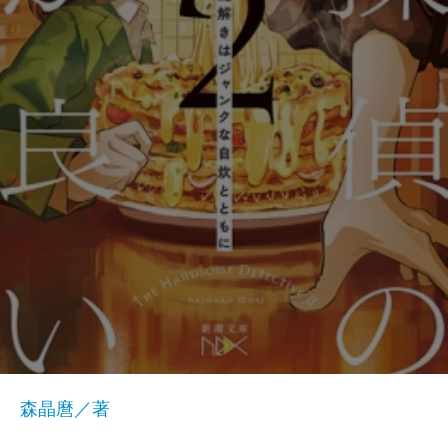
森晶麿／著