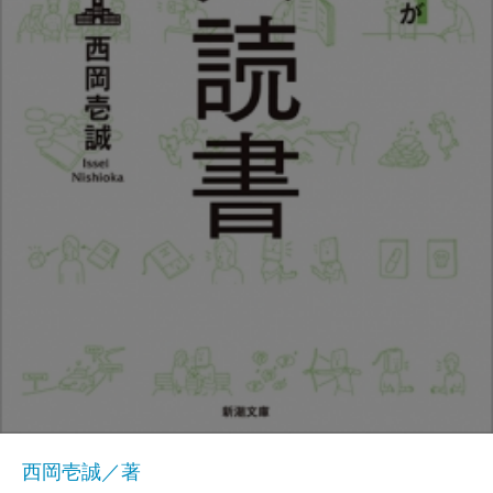
西岡壱誠／著