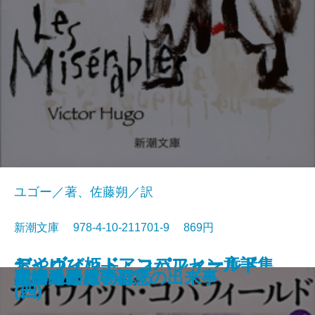
ユゴー／著、佐藤朔／訳
新潮文庫 978-4-10-211701-9 869円
おやゆび姫―アンデルセン童話集
デイヴィッド・コパフィールド
デイヴィッド・コパフィールド
デイヴィッド・コパフィールド
デイヴィッド・コパフィールド
桜の園・三人姉妹
レ・ミゼラブル〔三〕
レ・ミゼラブル〔四〕
俘虜記
白雪姫―グリム童話集I―
海からの贈物
レ・ミゼラブル〔二〕
アメリカン・スクール
レ・ミゼラブル〔一〕
砂の上の植物群
風濤
エミリーはのぼる
娼婦の部屋・不意の出来事
夏の終り
虚空遍歴〔下〕
(II)―
(四)
(三)
(二)
(一)