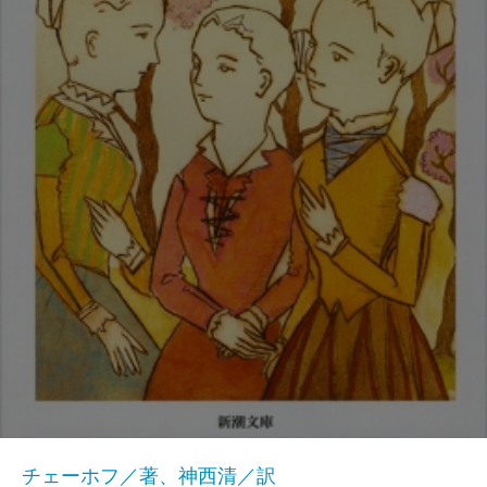
チェーホフ／著、神西清／訳