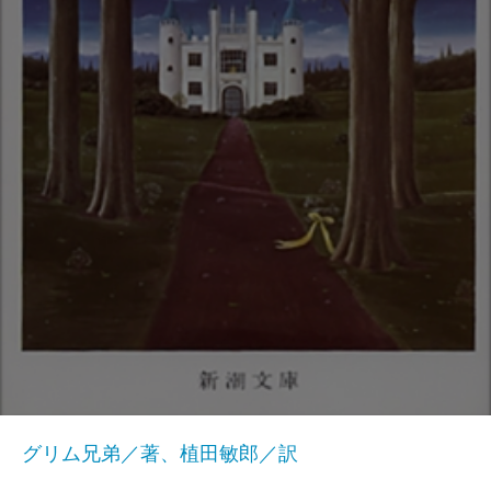
グリム兄弟／著、植田敏郎／訳