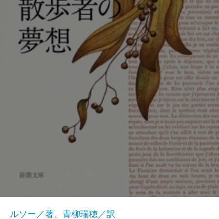
ルソー／著、青柳瑞穂／訳