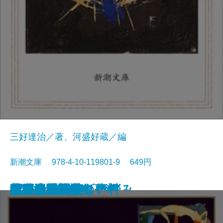
三好達治／著、河盛好蔵／編
新潮文庫 978-4-10-119801-9 649円
孤独な散歩者の夢想
ゲーテ詩集
脂肪の塊・テリエ館
パルムの僧院〔下〕
巴里の憂鬱
若きウェルテルの悩み
ハイネ詩集
女の一生
パルムの僧院〔上〕
三好達治詩集
バイロン詩集
春琴抄
風立ちぬ・美しい村
ヴィヨンの妻
北原白秋詩集
萩原朔太郎詩集
ヘッセ詩集
春の嵐
椿姫
春