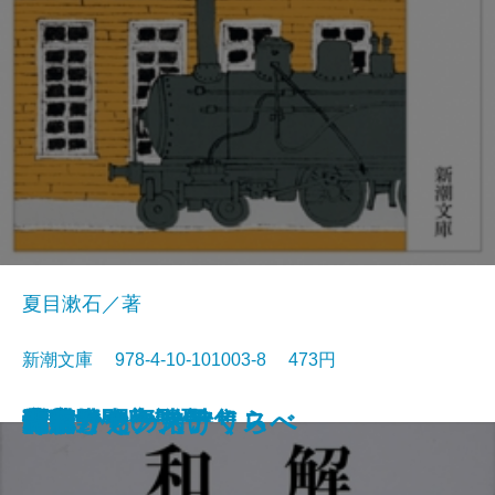
夏目漱石／著
新潮文庫 978-4-10-101003-8 473円
猟銃・闘牛
ヴェルレーヌ詩集
草枕
斜陽
高村光太郎詩集
歌行燈・高野聖
土
真実一路
老妓抄
坊っちゃん
和解
ヰタ・セクスアリス
出家とその弟子
にごりえ・たけくらべ
武蔵野
白痴
青年
雁
それから
門