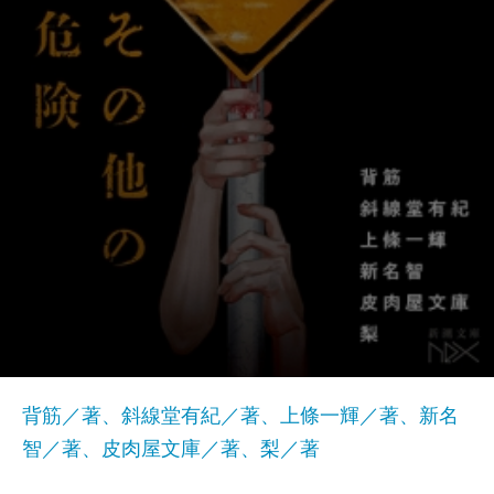
背筋／著、斜線堂有紀／著、上條一輝／著、新名
智／著、皮肉屋文庫／著、梨／著