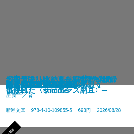
さよならの言い方なんて知らな
〈完全版〉JKハルは異世界で娼婦
幻のアフリカ納豆を追え！─そし
名探偵のいけにえ─人民教会殺人
幽冥の岸 十二国記
未知なるカダスを夢に求めて
龍ノ国幻想9 天恵の命
神と王1 亡国の書
人魚屋敷の殺人
悪徳もまた
善人たち
わたしが・棄てた・女
きまぐれカプセル
一夜─隠蔽捜査10─
夢ノ町本通り─文庫版─
フィレンツェに悪魔が彷徨う
その他の危険
人喰いパンダ殺人事件
色ざんげ
晴れでも雨でも昆虫学者
い。11
になった summer
て現れた〈サピエンス納豆〉─
事件─
星新一／著
新潮文庫 978-4-10-109855-5 693円 2026/08/28