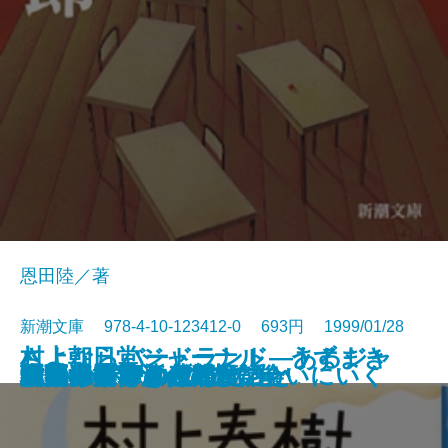
恩田陸／著
新潮文庫 978-4-10-123412-0 693円 1999/01/28
村上朝日堂ジャーナル うずまき
さよならバードランド―あるジャ
舞姫通信
きのね〔上〕
きのね〔下〕
「死の医学」への日記
いまなぜ青山二郎なのか
水無月の墓
死んでも忘れない
球形の季節
村上春樹、河合隼雄に会いにいく
朱夏
私たちが好きだったこと
女文士
幻色江戸ごよみ
ホワイトアウト
陋巷に在り〔4〕徒の巻
トリエステの坂道
団欒
大人のための残酷童話
猫のみつけかた
ズ・ミュージシャンの回想―