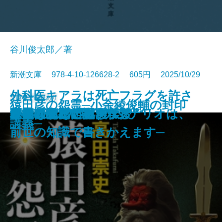
谷川俊太郎／著
新潮文庫 978-4-10-126628-2 605円 2025/10/29
外科医キアラは死亡フラグを許さ
文庫
電子書籍あり
猿田彦の怨霊─小余綾俊輔の封印
探偵はパリへ還る
恐るべきこどもたち
美しい探偵に必要な殺人
僕の青春をクイズに捧ぐ
殺意はないけど
銀将の奇跡─覇王の譜2─
雨上がりのビーフシチュー
あかあかや月─明恵上人伝─
ひむろ飛脚
虚空へ
やりなおし世界文学
母の味、だいたい伝授
巨匠とマルガリータ
秘儀〔上〕
秘儀〔下〕
巫女は月夜に殺される
ない─死人だらけのシナリオは、
木挽町のあだ討ち
野火の夜
講義─
前世の知識で書きかえます─