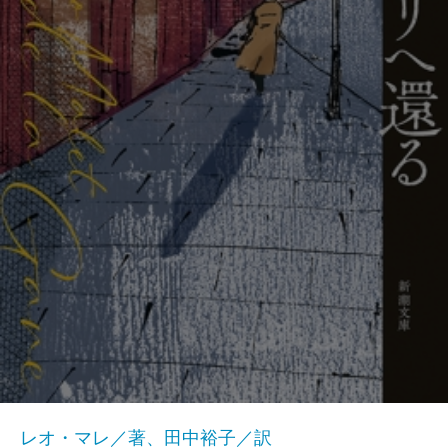
レオ・マレ／著、田中裕子／訳