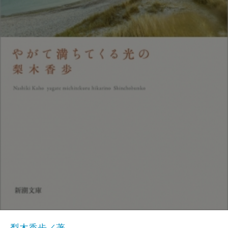
梨木香歩／著