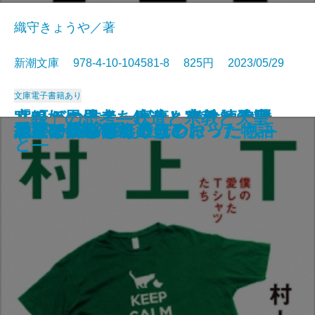
織守きょうや／著
新潮文庫 978-4-10-104581-8 825円 2023/05/29
文庫
電子書籍あり
ふたりの本多―家康を支えた忠勝
室町妖異伝―あやかしの絵師奇譚
リーガルーキーズ！―半熟法律家
「線」の思考―鉄道と宗教と天皇
ぎょらん
オルタネート
おくることば
そもそも島に進化あり
愚者の街〔上〕
愚者の街〔下〕
余命1日の僕が、君に紡ぐ物語
村上T―僕の愛したTシャツたち―
正欲
八月の銀の雪
やがて訪れる春のために
やがて満ちてくる光の
悪魔はいつもそこに
世界でいちばん透きとおった物語
マッチング！
地上に星座をつくる
と正信―
―
の事件簿―
と―