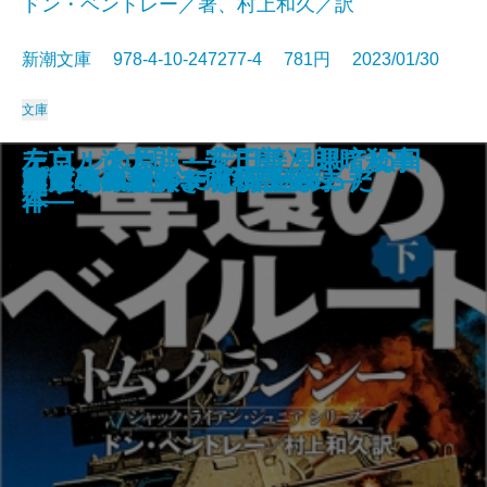
ドン・ベントレー／著、村上和久／訳
新潮文庫 978-4-10-247277-4 781円 2023/01/30
文庫
テロルの原点―安田善次郎暗殺事
左京・遼太郎・安二郎 見果てぬ日
占
名探偵のはらわた
画家とモデル―宿命の出会い―
文豪ナビ 遠藤周作
影に対して―母をめぐる物語―
近鉄特急殺人事件
死神の棋譜
鏡影劇場〔上〕
鏡影劇場〔下〕
奪還のベイルート〔上〕
奪還のベイルート〔下〕
幽世の薬剤師3
人形島の殺人―呪殺島秘録―
雪月花―謎解き私小説―
プロジェクト・インソムニア
村田エフェンディ滞土録
コラムニストになりたかった
みずうみ
件―
本