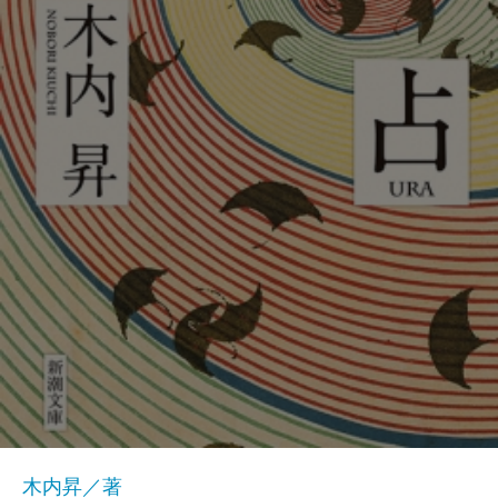
木内昇／著