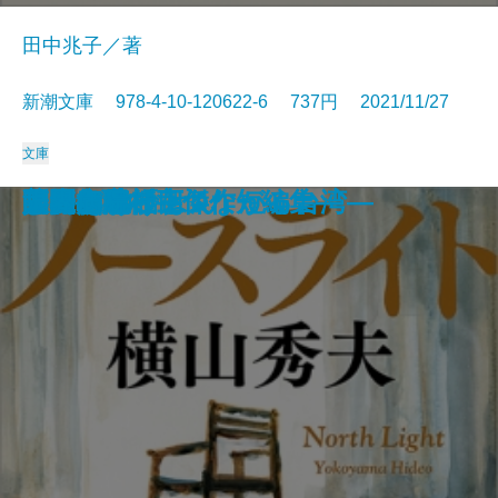
田中兆子／著
新潮文庫 978-4-10-120622-6 737円 2021/11/27
文庫
暇と退屈の倫理学
家康の女軍師
老いも病も受け入れよう
文豪ナビ 藤沢周平
管見妄語 失われた美風
龍ノ国幻想2 天翔る縁
黄色いマンション 黒い猫
1R1分34秒
鬼憑き十兵衛
徴産制
ノースライト
問答無用
辞表―高杉良傑作短編集―
またあおう
しゃばけごはん
トヨタ物語
人間の絆〔上〕
人間の絆〔下〕
美麗島紀行―つながる台湾―
限界病院