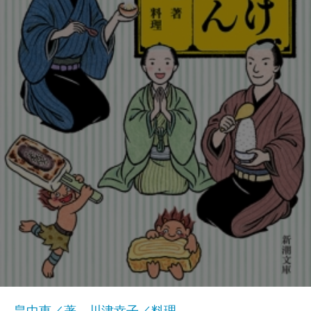
畠中恵／著、川津幸子／料理