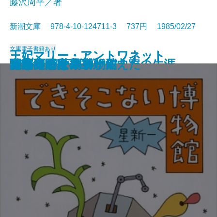
藤沢周平／著
新潮文庫 978-4-10-124711-3 737円 1985/02/27
文庫
電子書籍あり
王妃マリー・アントワネット
王妃マリー・アントワネット
錦繍
天北原野〔上〕
天北原野〔下〕
バッハ―カラー版作曲家の生涯―
破船
もう一つの出会い
あほうがらす
驟り雨
できそこない博物館
キャリー
夜光の階段〔上〕
夜光の階段〔下〕
ミステリー列車が消えた
鹿鳴館
真昼の悪魔
私の美の世界
日本のたくみ
開幕ベルは華やかに
〔上〕
〔下〕