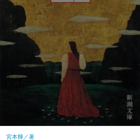
宮本輝／著