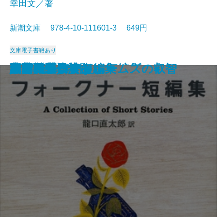
幸田文／著
新潮文庫 978-4-10-111601-3 649円
文庫
電子書籍あり
マンスフィールド短編集
太陽の季節
赤と黒〔上〕
ポー詩集
マノン・レスコー
郷愁
智恵子抄
草の花
夜間飛行
父・こんなこと
フォークナー短編集
細雪〔上〕
細雪〔中〕
細雪〔下〕
大和路・信濃路
野菊の墓
西部戦線異状なし
シャーロック・ホームズの叡智
人間について
サンクチュアリ