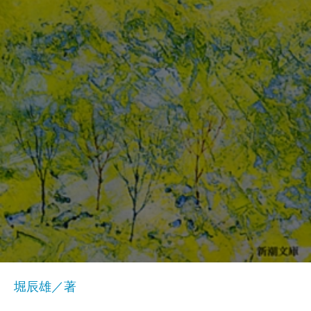
堀辰雄／著