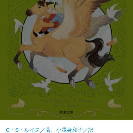
C・S・ルイス／著、小澤身和子／訳