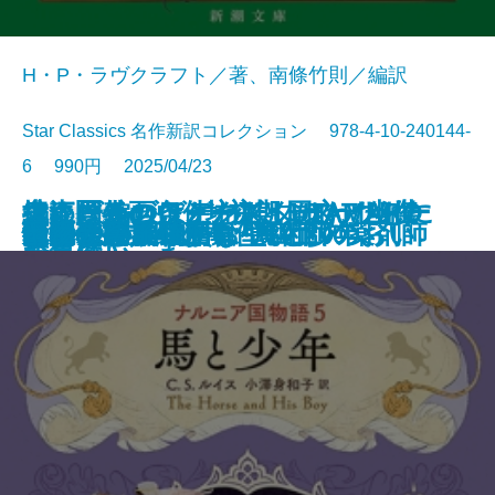
H・P・ラヴクラフト／著、南條竹則／編訳
Star Classics 名作新訳コレクション 978-4-10-240144-
6 990円 2025/04/23
鬼にきんつば─坊主と同心、幽世
大江戸春画ウォーズ UTAMARO
編めば編むほどわたしはわたしに
捜査圏外の条件─初期ミステリ傑
チャールズ・デクスター・ウォー
文庫
電子書籍あり
ナルニア国物語6 魔術師のおい
ゆるやかに生贄は
町内会死者蘇生事件
荒地の家族
夏日狂想
ナルニア国物語5 馬と少年
罪の水際
あやかしの仇討ち 幽世の薬剤師
街とその不確かな壁〔上〕
街とその不確かな壁〔下〕
天路の旅人〔上〕
天路の旅人〔下〕
怪物
田沼と蔦重
ヤクザの子
しらべ─
伝
なっていった
作集(三)─
ド事件