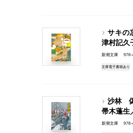
サキの
津村記久
新潮文庫 978-4-
文庫
電子書籍あり
沙林 
帚木蓬生
新潮文庫 978-4-