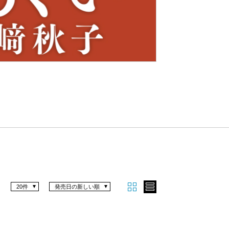
Nex
t
20件
発売日の新しい順