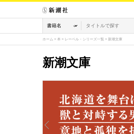
ホーム
>
本
>
レーベル・シリーズ一覧
>
新潮文庫
新潮文庫