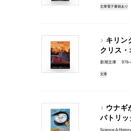
文庫
電子書籍あり
キリン
クリス・
新潮文庫 978-4-
文庫
ウナギ
パトリッ
Science＆Histo