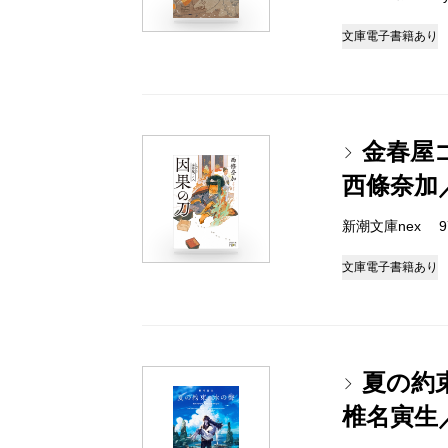
文庫
電子書籍あり
金春屋
西條奈加
新潮文庫nex 978
文庫
電子書籍あり
夏の約
椎名寅生