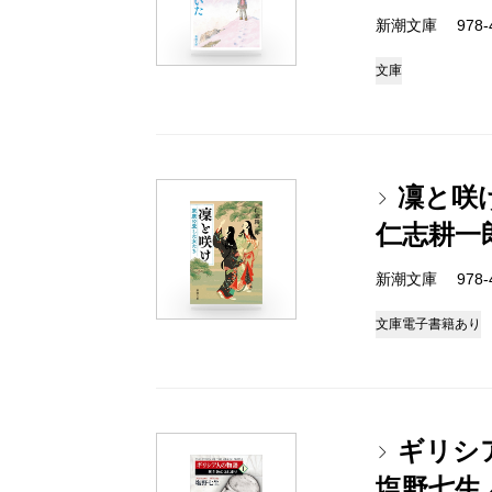
新潮文庫 978-4-
文庫
凜と咲
仁志耕一
新潮文庫 978-4-
文庫
電子書籍あり
ギリシ
塩野七生