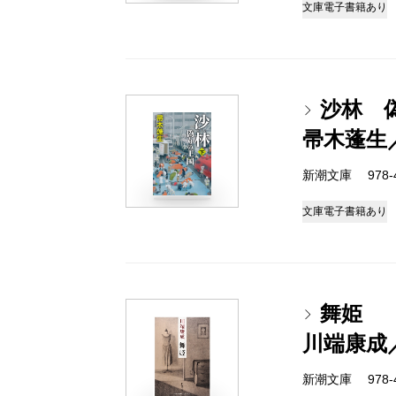
文庫
電子書籍あり
沙林 
帚木蓬生
新潮文庫 978-4-
文庫
電子書籍あり
舞姫
川端康成
新潮文庫 978-4-