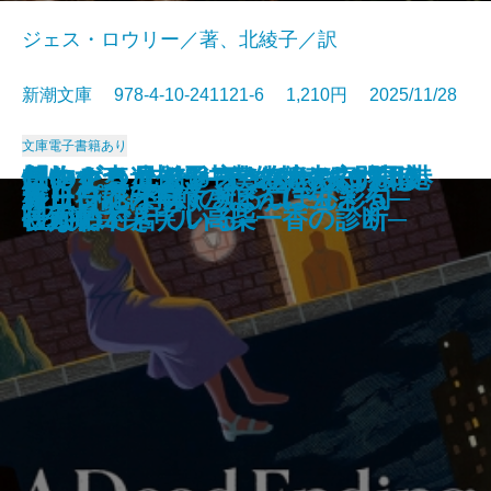
ジェス・ロウリー／著、北綾子／訳
新潮文庫 978-4-10-241121-6 1,210円 2025/11/28
文庫
電子書籍あり
「おかえり」と言える、その日ま
怪物の森─未解決事件捜査官ヴァ
コンビニ兄弟5─テンダネス門司港
このクリニックはつぶれます！2
創作する遺伝子─僕の体の70％は
想いをつなぐメス─俺たちは神じ
ほおずき、きゅっ─みとや・お瑛
アルネの事件簿─Strange life─
離婚弁護士 松岡紬
僕の人生には事件が起きない
春画で見るお江戸風俗考
僕の女を探しているんだ
かれが最後に書いた本
食いしん坊発明家
サンセット・パーク
終止符には早すぎる
新しい花が咲く─ぼんぼん彩句─
ループ・オブ・ザ・コード
ガリンペイロ
好日日記─季節のように生きる─
で─山岳遭難捜索の現場から─
ン・リード─
こがね村店─
─医療コンサル高柴一香の診断─
映画でできている─
ゃない3─
仕入帖─