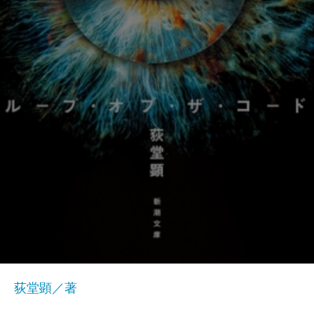
荻堂顕／著