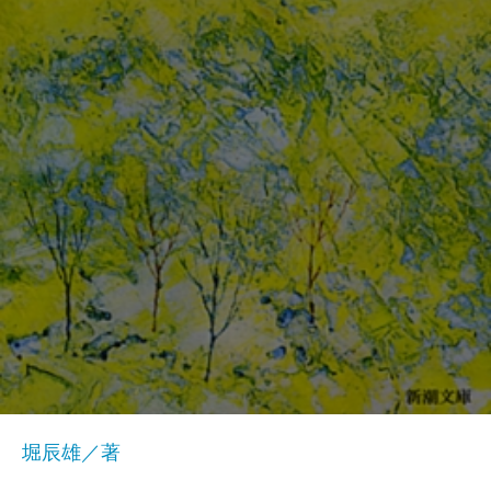
堀辰雄／著