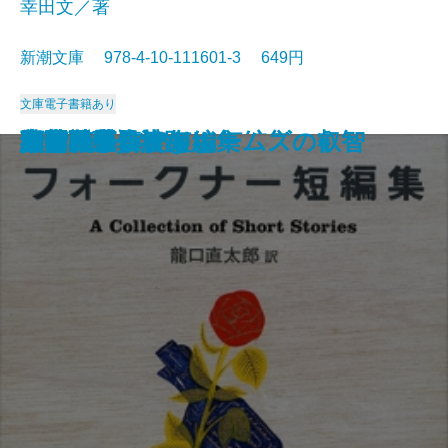
幸田文／著
新潮文庫 978-4-10-111601-3 649円
文庫
電子書籍あり
マンスフィールド短編集
太陽の季節
赤と黒〔上〕
ポー詩集
マノン・レスコー
郷愁
智恵子抄
草の花
夜間飛行
父・こんなこと
フォークナー短編集
細雪〔上〕
細雪〔中〕
細雪〔下〕
大和路・信濃路
野菊の墓
西部戦線異状なし
シャーロック・ホームズの叡智
人間について
サンクチュアリ