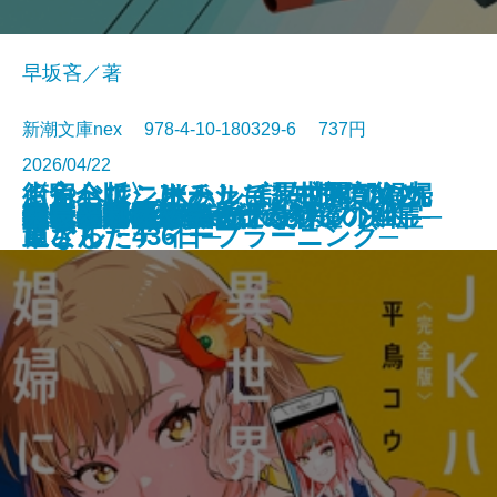
早坂吝／著
新潮文庫nex 978-4-10-180329-6 737円
2026/04/22
くらべて、けみして 校閲部の九
おやじはニーチェ─認知症の父と
街角ハルシネーション─探偵AIの
〈完全版〉JKハルは異世界で娼婦
食べると死ぬ花
猫と罰
水よ踊れ
役者廃業・三婆
裂けた明日
量子力学で生命の謎を解く
記憶の帝国
今夜もベルが鳴る
歌舞伎町アンダーグラウンド
ツユクサナツコの一生
あしたの名医4─それぞれの決断─
鬼にきんつば─七つの刻鐘の幽霊─
東京都同情塔
養老先生、病院へ行く
不良老人の文学論
秀長と利休
文庫
電子書籍あり
重さん
過ごした436日─
リアル・ディープラーニング─
になった