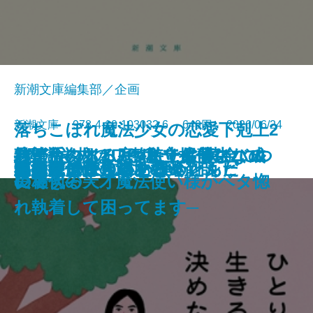
新潮文庫編集部／企画
新潮文庫 978-4-10-103032-6 649円 2026/06/24
落ちこぼれ魔法少女の恋愛下剋上2
絞首台のある庭─私立探偵マニ
君が手にするはずだった黄金につ
熟達論─人はいつまでも学び、成
バイ・タイム─整時士佐藤スバル
─魔法学校のワケあり劣等生なの
文庫
ともぐい
リリアン
脇役探偵は見逃さない
隣人
聖女が、壺
龍の隠し子 幽世の薬剤師
プレゼント
あなたはここにいなくとも
きろくのほん
ひとりで生きると決めたんだ
成瀬は信じた道をいく
星を織る
ロボットが泣いた夜
血道
小公女たちのしあわせレシピ
ー・ムーン─
いて
長できる─
の哀切─
に稀代の天才魔法使い様がベタ惚
れ執着して困ってます─