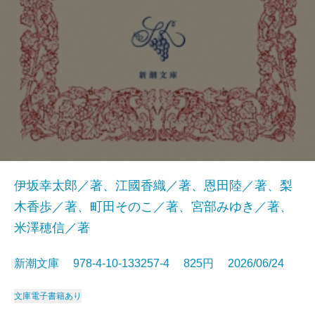
伊坂幸太郎／著、江國香織／著、恩田陸／著、梨
木香歩／著、町田そのこ／著、宮部みゆき／著、
米澤穂信／著
新潮文庫 978-4-10-133257-4 825円 2026/06/24
文庫
電子書籍あり