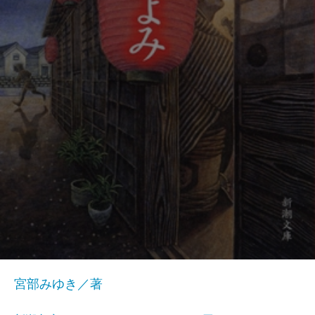
宮部みゆき／著