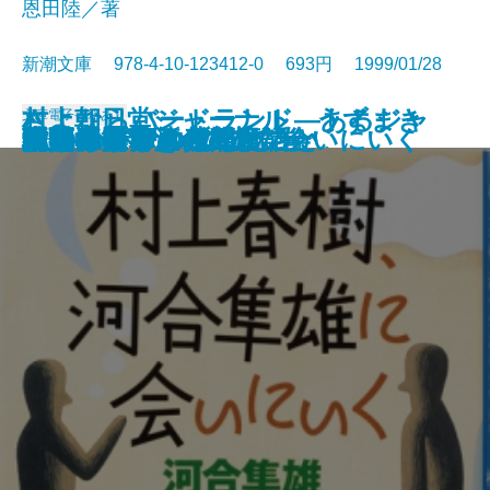
恩田陸／著
新潮文庫 978-4-10-123412-0 693円 1999/01/28
村上朝日堂ジャーナル うずまき
さよならバードランド―あるジャ
文庫
電子書籍あり
舞姫通信
きのね〔上〕
きのね〔下〕
「死の医学」への日記
いまなぜ青山二郎なのか
水無月の墓
死んでも忘れない
球形の季節
村上春樹、河合隼雄に会いにいく
朱夏
私たちが好きだったこと
女文士
幻色江戸ごよみ
ホワイトアウト
陋巷に在り〔4〕徒の巻
トリエステの坂道
団欒
大人のための残酷童話
猫のみつけかた
ズ・ミュージシャンの回想―