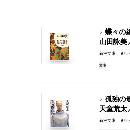
蝶々の
山田詠美
新潮文庫 978-4-
文庫
孤独の
天童荒太
新潮文庫 978-4-