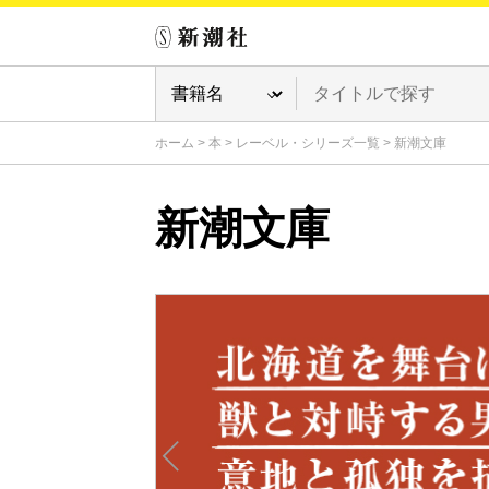
ホーム
>
本
>
レーベル・シリーズ一覧
>
新潮文庫
新潮文庫