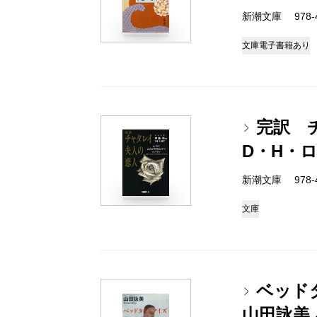
新潮文庫 978-4-
文庫
電子書籍あり
完訳 
D・H・
新潮文庫 978-4-
文庫
ベッド
山田詠美