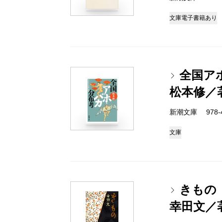
文庫
電子書籍あり
全国ア
松本修／
新潮文庫 978-4-
文庫
きもの
幸田文／