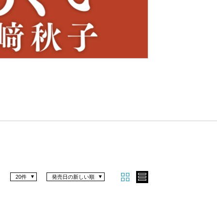
Nex
t
20件
発売日の新しい順