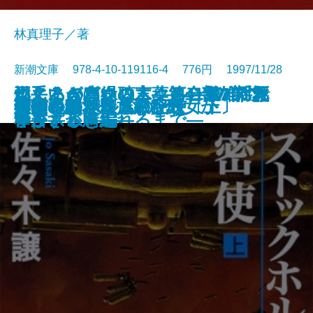
林真理子／著
新潮文庫 978-4-10-119116-4 776円 1997/11/28
燃えあがる緑の木―第二部 揺れ
燃えあがる緑の木―第一部 「救
こころの声を聴く―河合隼雄対話
両手いっぱいの言葉―413のアフ
ねじまき鳥クロニクル―第1部 泥
ねじまき鳥クロニクル―第2部
火車
再生の朝
不実な美女か貞淑な醜女か
薬指の標本
予告された殺人の記録
空の色紙
素晴らしき家族旅行
ストックホルムの密使〔上〕
ストックホルムの密使〔下〕
雀の手帖
人びとのかたち
ムーン・パレス
晏子〔三〕
晏子〔四〕
文庫
電子書籍あり
動く―
い主」が殴られるまで―
集―
ォリズム―
棒かささぎ編―
予言する鳥編―