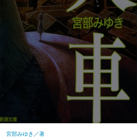
宮部みゆき／著