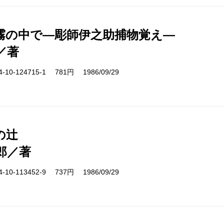
霧の中で―彫師伊之助捕物覚え―
／著
10-124715-1 781円 1986/09/29
の辻
郎／著
10-113452-9 737円 1986/09/29