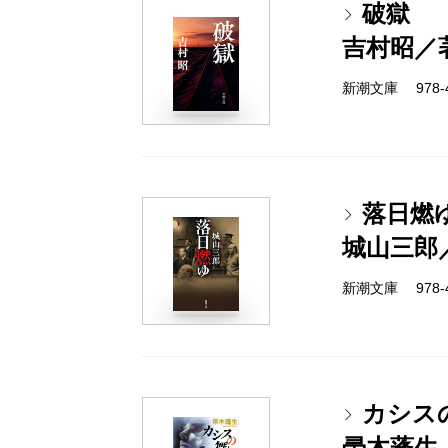
破獄
吉村昭／
新潮文庫 978-4-
落日燃
城山三郎
新潮文庫 978-4-
カシス
帚木蓬生