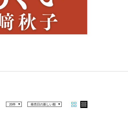
Nex
t
20件
発売日の新しい順