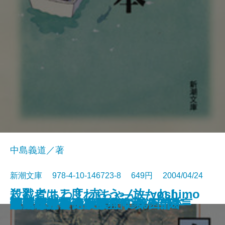
中島義道／著
新潮文庫 978-4-10-146723-8 649円 2004/04/24
こんにちわ！ 赤ちゃん―yoshimo
殺戮者は二度わらう―放たれし
第四解剖室
幸運の25セント硬貨
氷雨心中
桶川ストーカー殺人事件――遺言
血の騒ぎを聴け
まだ遠い光―家族狩り 第五部―
水の翼
働くことがイヤな人のための本
鏡川
巡礼者たち―家族狩り 第四部―
超・殺人事件―推理作家の苦悩―
琉球布紀行
芭蕉紀行
ヴァンサンカンまでに
マンボウ 遺言状
贈られた手―家族狩り 第三部―
歴史をかえた誤訳
しゃばけ
tobanana.com4―
業、跳梁跋扈の9事件―