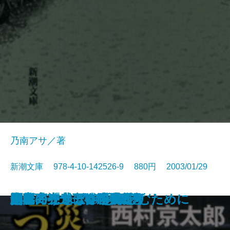
乃南アサ／著
新潮文庫 978-4-10-142526-9 880円 2003/01/29
血の味
樅ノ木は残った〔上〕
樅ノ木は残った〔中〕
樅ノ木は残った〔下〕
剣客商売十三 波紋
剣客商売十四 暗殺者
剣客商売十五 二十番斬り
剣客商売十六 浮沈
涙〔上〕
涙〔下〕
災厄の「つばさ」121号
陋巷に在り〔8〕冥の巻
剣客商売九 待ち伏せ
剣客商売十 春の嵐
剣客商売十一 勝負
剣客商売十二 十番斬り
恋
楽隊のうさぎ
寒椿
シェイクスピアを楽しむために