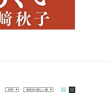
Nex
t
20件
発売日の新しい順