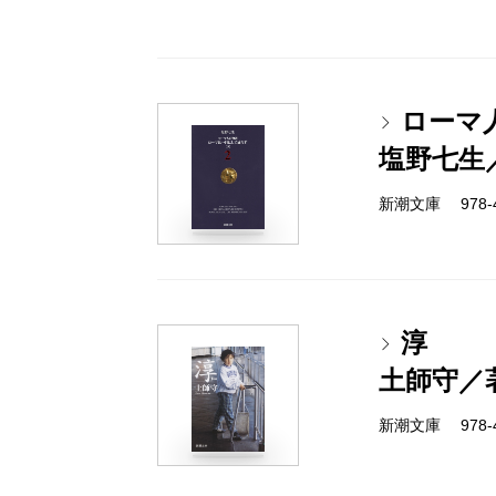
ローマ
塩野七生
新潮文庫 978-4-
淳
土師守／
新潮文庫 978-4-