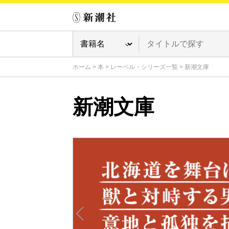
ホーム
>
本
>
レーベル・シリーズ一覧
>
新潮文庫
新潮文庫