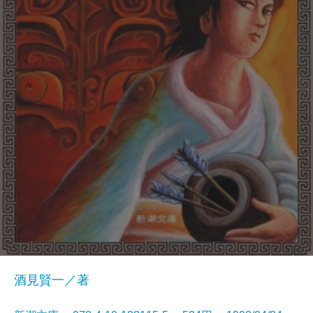
酒見賢一／著