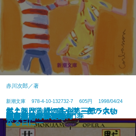
赤川次郎／著
新潮文庫 978-4-10-132732-7 605円 1998/04/24
イニュニック［生命］―アラスカ
村上朝日堂超短篇小説 夜のくも
燃えあがる緑の木―第三部 大い
プリズンの満月
義男の青春・別離
生きものたちの部屋
町でいちばんの美女
こころの処方箋
父と子
明治の人物誌
陋巷に在り〔3〕媚の巻
子子家庭は大当り！
黙阿彌オペラ
海は涸いていた
花盗人
大博打
白い犬とワルツを
日々の泡
無能の人・日の戯れ
ホリー・ガーデン
の原野を旅する―
ざる
なる日に―