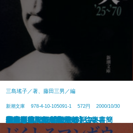
三島瑤子／著、藤田三男／編
新潮文庫 978-4-10-105091-1 572円 2000/10/30
恋人たちの誤算
裏庭
心は孤独な数学者
少年H〔上〕
少年H〔下〕
敵
絵本を抱えて 部屋のすみへ
迷宮遡行
川端康成・三島由紀夫 往復書簡
写真集 三島由紀夫'25～'70
どくとるマンボウ青春記
着物をめぐる物語
情事
文人悪食
戦国幻想曲
偽造証券
静かな木
ハワイイ紀行【完全版】
逃亡〔上〕
逃亡〔下〕