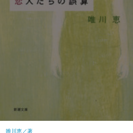
唯川恵／著