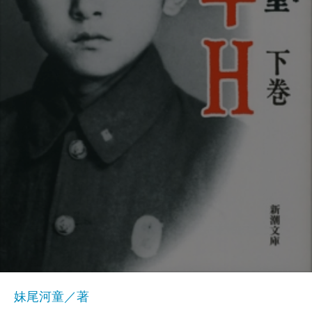
妹尾河童／著