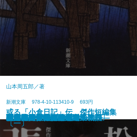
山本周五郎／著
新潮文庫 978-4-10-113410-9 693円
或る「小倉日記」伝 傑作短編集
原色の街・驟雨
虚空遍歴〔上〕
質屋の女房
獣の戯れ
歪んだ複写―税務署殺人事件―
どくとるマンボウ昆虫記
日本語の年輪
わるいやつら〔下〕
わるいやつら〔上〕
さぶ
張込み 傑作短編集〔五〕
西郷札 傑作短編集〔三〕
黒地の絵 傑作短編集〔二〕
幽霊―或る幼年と青春の物語―
佐渡流人行 傑作短編集〔四〕
助左衛門四代記
強力伝・孤島
駅路 傑作短編集〔六〕
敦煌
〔一〕