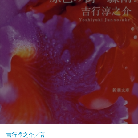
吉行淳之介／著