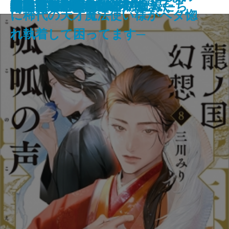
厳島
伊勢大名の関ヶ原
筋肉と脂肪 身体の声をきく
マイブック―2026年の記録―
ネバーランド
ビッグ・バウンス
穢れなき者へ
鬼の花婿 幽世の薬剤師
蜘蛛屋敷の殺人
龍ノ国幻想8 呱呱の声
闇抜け─密命船侍始末─
悲鳴
審議官─隠蔽捜査9.5─
定形外郵便
小説作法の奥義
ファウンテンブルーの魔人たち
磔の地
眠れるアンナ・O
い。10
に稀代の天才魔法使い様がベタ惚
れ執着して困ってます─